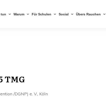
 tun
Warum
Für Schulen
Social
Übers Rauchen
 5 TMG
ention /DGNP) e. V., Köln