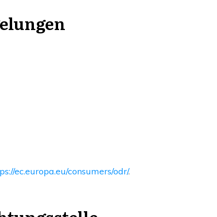
gelungen
tps://ec.europa.eu/consumers/odr/
.
htungs­stelle