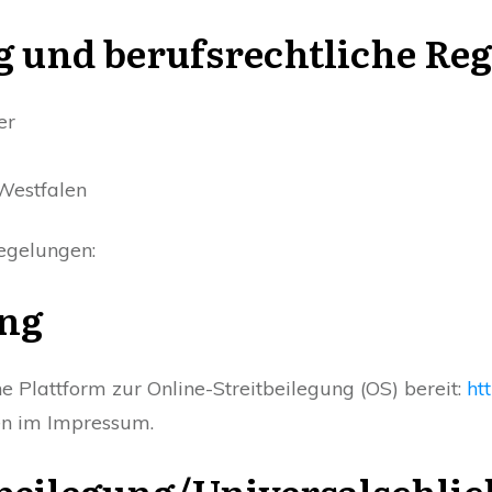
 und berufsrechtliche Re
er
-Westfalen
Regelungen:
ung
e Plattform zur Online-Streitbeilegung (OS) bereit:
ht
en im Impressum.
­beilegung/Universal­schlic